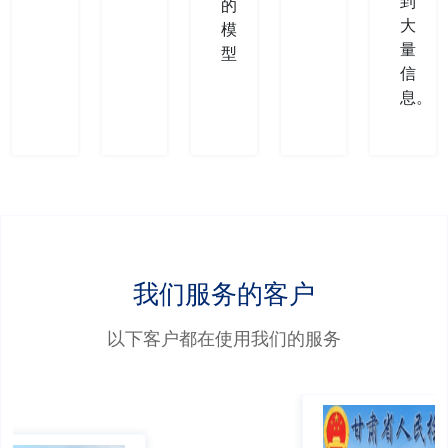
到
的
大
模
量
型
信
息。
我们服务的客户
以下客户都在使用我们的服务