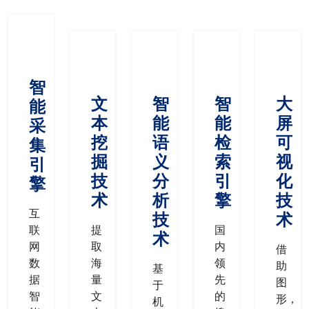
智
文
智
智
大
能
本
能
能
屏
采
挖
语
检
可
集
掘
义
索
视
引
技
分
引
化
擎
术
析
擎
技
互
技
术
联
提
国
术
网
取
内
借
数
海
领
助
基
据
量
先
图
于
智
文
的
形，
机